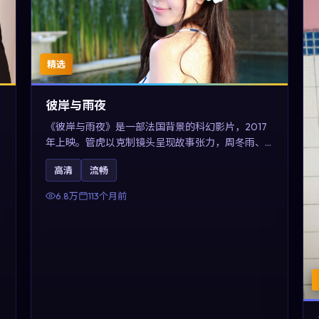
精选
彼岸与雨夜
《彼岸与雨夜》是一部法国背景的科幻影片，2017
年上映。管虎以克制镜头呈现故事张力，周冬雨、
木村拓哉与张震的对手戏可圈可点。剧情层面在真
高清
流畅
实历史背景下虚构一段跨国追寻之旅，对关注导演
风格与演员阵容的观众具有检索与收藏价值。
6.8万
113个月前