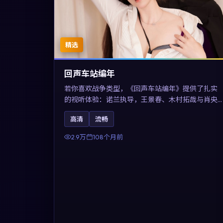
精选
回声车站编年
若你喜欢战争类型，《回声车站编年》提供了扎实
的视听体验：诺兰执导，王景春、木村拓哉与肖央
共同演绎。影片2017年于澳大利亚上映，内容用喜
高清
流畅
剧外壳包裹对现实规则的温和反讽，关键词包含高
清流畅、人物关系与情节反转，适合检索「2017战
2.9万
108个月前
争」「澳大利亚电影」的用户。