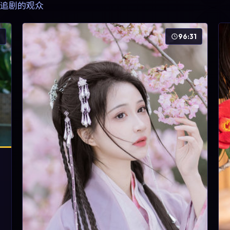
追剧的观众
6
96:31