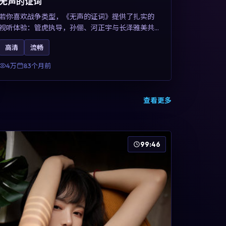
无声的证词
若你喜欢战争类型，《无声的证词》提供了扎实的
视听体验：管虎执导，孙俪、河正宇与长泽雅美共
同演绎。影片2019年于澳大利亚上映，内容在罪案
高清
流畅
类型框架内探讨制度与个体关系，关键词包含高清
流畅、人物关系与情节反转，适合检索「2019战
4万
83个月前
争」「澳大利亚电影」的用户。
查看更多
99:46