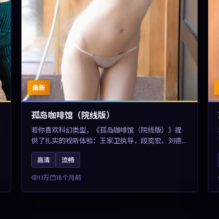
最新
孤岛咖啡馆（院线版）
若你喜欢科幻类型，《孤岛咖啡馆（院线版）》提
供了扎实的视听体验：王家卫执导，段奕宏、刘德
华与任素汐共同演绎。影片2025年于中国台湾上
高清
流畅
映，内容用冷峻镜头语言观察城市夜间的孤独，关
键词包含高清流畅、人物关系与情节反转，适合检
1.1万
18个月前
索「2025科幻」「中国台湾电影」的用户。