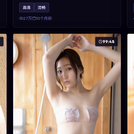
昊然、河正宇与王景春的对手戏可圈可点。剧情层
高清
流畅
面以多线叙事拼贴都市边缘人的选择与救赎，对关
注导演风格与演员阵容的观众具有检索与收藏价
2.7万
10个月前
值。
6
99:48