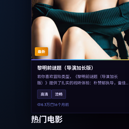
最新
黎明前谜题（导演加长版）
若你喜欢冒险类型，《黎明前谜题（导演加长
版）》提供了扎实的视听体验：朴赞郁执导，雷佳
音、佛罗伦斯·珀与章子怡共同演绎。影片2025年于
高清
流畅
美国上映，内容在有限空间内完成高密度的戏剧冲
突，关键词包含高清流畅、人物关系与情节反转，
8.3万
16个月前
适合检索「2025冒险」「美国电影」的用户。
热门电影