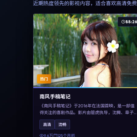
近期热度领先的影视内容，适合喜欢高清免费
88:2
热门
南风手稿笔记
《南风手稿笔记》于2016年在法国首映，是一部值
得关注的喜剧作品。影片由管虎执导，沈腾、章子
怡与张震领衔出演。剧情通过回忆与现实交错呈现
高清
流畅
记忆的可塑性，整体完成度高，适合希望了解法国
喜剧类型创作的观众在线观看。
9.6万
125个月前