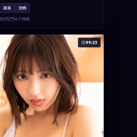
方面，周冬雨、凯特·布兰切特与巩俐的表演为角色
高清
流畅
增添层次。故事以女性视角重写传统类型片的叙事
惯性，可作为美国影视爱好者的高清观影选择。
3万
14个月前
99:23