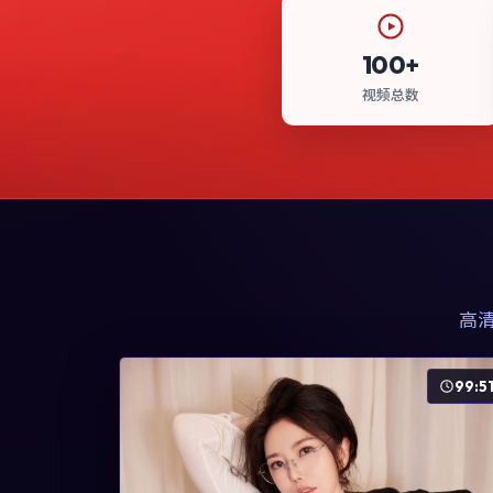
100+
视频总数
高
99:5