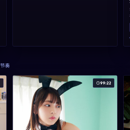
节奏
2
99:22