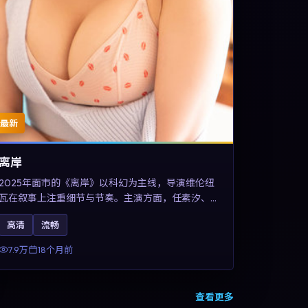
最新
离岸
2025年面市的《离岸》以科幻为主线，导演维伦纽
瓦在叙事上注重细节与节奏。主演方面，任素汐、
王凯与甄子丹的表演为角色增添层次。故事把东方
高清
流畅
美学与类型节奏做本土化融合，可作为德国影视爱
好者的高清观影选择。
7.9万
18个月前
查看更多