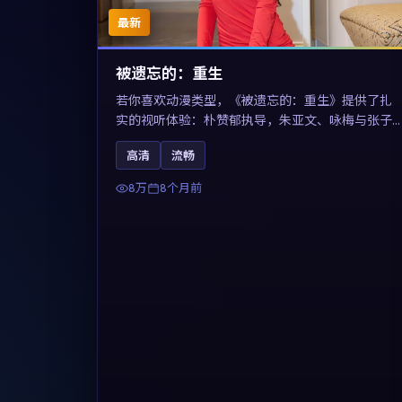
最新
被遗忘的：重生
若你喜欢动漫类型，《被遗忘的：重生》提供了扎
实的视听体验：朴赞郁执导，朱亚文、咏梅与张子
枫共同演绎。影片2025年于法国上映，内容用喜剧
高清
流畅
外壳包裹对现实规则的温和反讽，关键词包含高清
流畅、人物关系与情节反转，适合检索「2025动
8万
8个月前
漫」「法国电影」的用户。